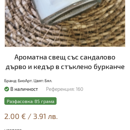
Ароматна свещ със сандалово
дърво и кедър в стъклено бурканче
Бранд:
БиоАрт.
Цвят:
Бял.
В наличност
Референция: 160
Разфасовка: 85 грама
2.00 €
/
3.91 лв.