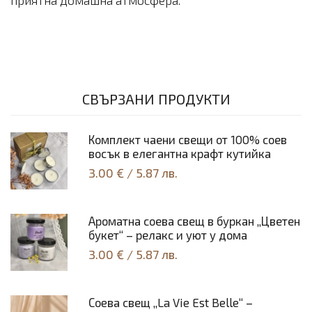
СВЪРЗАНИ ПРОДУКТИ
Комплект чаени свещи от 100% соев
восък в елегантна крафт кутийка
3.00 €
/
5.87 лв.
Ароматна соева свещ в буркан „Цветен
букет“ – релакс и уют у дома
3.00 €
/
5.87 лв.
Соeва свещ „La Vie Est Belle“ –