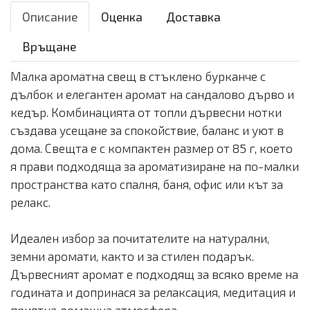
Описание
Оценка
Доставка
Връщане
Малка ароматна свещ в стъклено бурканче с
дълбок и елегантен аромат на сандалово дърво и
кедър. Комбинацията от топли дървесни нотки
създава усещане за спокойствие, баланс и уют в
дома. Свещта е с компактен размер от 85 г, което
я прави подходяща за ароматизиране на по-малки
пространства като спалня, баня, офис или кът за
релакс.
Идеален избор за почитателите на натурални,
земни аромати, както и за стилен подарък.
Дървесният аромат е подходящ за всяко време на
годината и допринася за релаксация, медитация и
приятна домашна атмосфера.