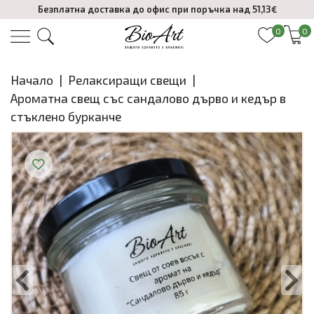
Безплатна доставка до офис при поръчка над 51,13€
0
0
Начало
|
Релаксиращи свещи
|
Ароматна свещ със сандалово дърво и кедър в
стъклено бурканче