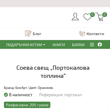
0
0
Блог
Контакти
ПОДАРЪЧНИ КУТИИ
КНИГИ
БИЛКИ
Соeва свещ „Портокалова
топлина“
Бранд:
БиоАрт.
Цвят:
Оранжев.
В наличност
Референция: портокал
Разфасовка: 200 грама