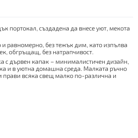
дък портокал, създадена да внесе уют, мекота
о и равномерно, без тежък дим, като изпълва
мек, обгръщащ, без натрапчивост.
ка с дървен капак – минималистичен дизайн,
ака и в уютна домашна среда. Малката ръчно
и прави всяка свещ малко по-различна и