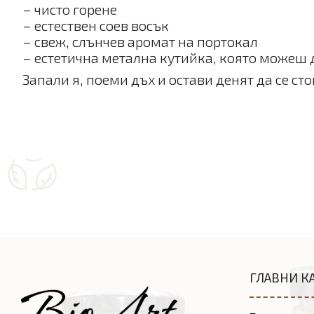
– чисто горене
– естествен соев восък
– свеж, слънчев аромат на портокал
– естетична метална кутийка, която можеш
Запали я, поеми дъх и остави денят да се ст
ГЛАВНИ К