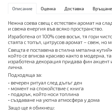
Описание
Оценка
Доставка
Връщане
Нежна соева свещ с естествен аромат на сла
и свежа енергия във всяко пространство.
Изработена от 100% соев восък, тя гори чист
стаята с топъл, цитрусов аромат – свеж, но 
Свещта е поставена в стилна метална кутий
който се вписва красиво както в модерна, т
изработена декорация придава фин акцент 
лична.
Подходяща за:
• вечерен ритуал след дълъг ден
• момент на спокойствие с книга
• подарък, който носи топлина
• създаване на уютна атмосфера у дома
Защо ще я обикнеш: