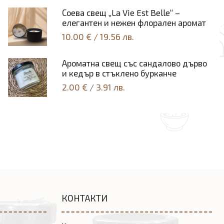
Соeва свещ „La Vie Est Belle“ –
елегантен и нежен флорален аромат
10.00 €
/
19.56 лв.
Ароматна свещ със сандалово дърво
и кедър в стъклено бурканче
2.00 €
/
3.91 лв.
КОНТАКТИ