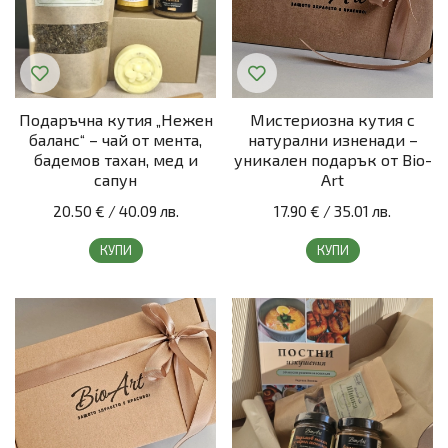
Подаръчна кутия „Нежен
Мистериозна кутия с
баланс“ – чай от мента,
натурални изненади –
бадемов тахан, мед и
уникален подарък от Bio-
сапун
Art
20.50 €
/
40.09 лв.
17.90 €
/
35.01 лв.
КУПИ
КУПИ