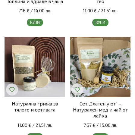
Топлина и здраве в чаша
теб
7.16 €
/
14.00 лв.
11.00 €
/
21.51 лв.
КУПИ
КУПИ
Натурална грижа за
Сет „Златен уют“ –
тялото и сетивата
Натурален мед и чай от
лайка
11.00 €
/
21.51 лв.
7.67 €
/
15.00 лв.