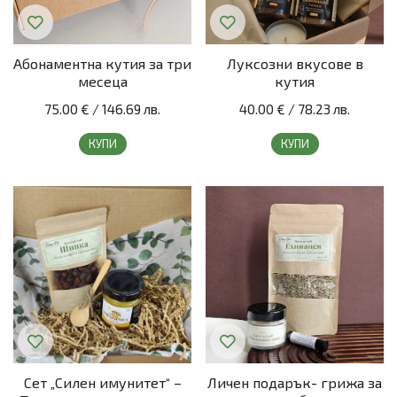
Абонаментна кутия за три
Луксозни вкусове в
месеца
кутия
75.00 €
/
146.69 лв.
40.00 €
/
78.23 лв.
КУПИ
КУПИ
Сет „Силен имунитет“ –
Личен подарък- грижа за