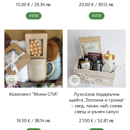
15.00 €
/
29.34 лв.
20.00 €
/
39.12 лв.
КУПИ
КУПИ
Комплект "Мини СПА"
Луксозна подаръчна
щайга „Топлина и грижа“
– мед, тахан, чай, соева
свещ и ръчен сапун
19.50 €
/
38.14 лв.
27.00 €
/
52.81 лв.