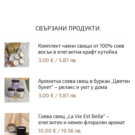
СВЪРЗАНИ ПРОДУКТИ
Комплект чаени свещи от 100% соев
восък в елегантна крафт кутийка
3.00 €
/
5.87 лв.
Ароматна соева свещ в буркан „Цветен
букет“ – релакс и уют у дома
3.00 €
/
5.87 лв.
Соeва свещ „La Vie Est Belle“ –
елегантен и нежен флорален аромат
10.00 €
/
19.56 лв.