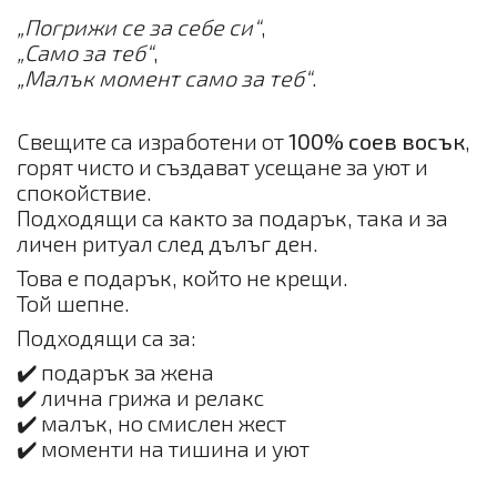
„Погрижи се за себе си“
,
„Само за теб“
,
„Малък момент само за теб“
.
Свещите са изработени от
100% соев восък
,
горят чисто и създават усещане за уют и
спокойствие.
Подходящи са както за подарък, така и за
личен ритуал след дълъг ден.
Това е подарък, който не крещи.
Той шепне.
Подходящи са за:
✔️ подарък за жена
✔️ лична грижа и релакс
✔️ малък, но смислен жест
✔️ моменти на тишина и уют