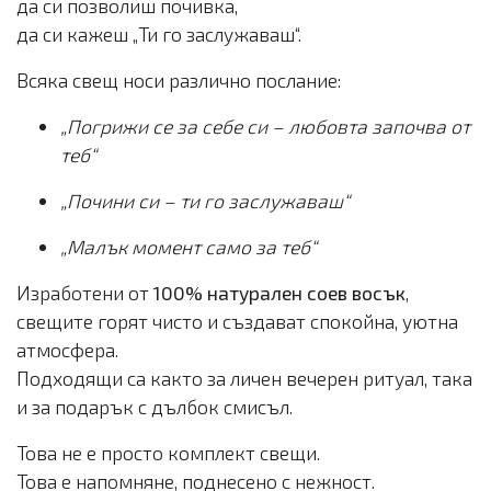
да си позволиш почивка,
да си кажеш „Ти го заслужаваш“.
Всяка свещ носи различно послание:
„Погрижи се за себе си – любовта започва от
теб“
„Почини си – ти го заслужаваш“
„Малък момент само за теб“
Изработени от
100% натурален соев восък
,
свещите горят чисто и създават спокойна, уютна
атмосфера.
Подходящи са както за личен вечерен ритуал, така
и за подарък с дълбок смисъл.
Това не е просто комплект свещи.
Това е напомняне, поднесено с нежност.