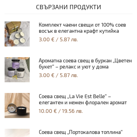
СВЪРЗАНИ ПРОДУКТИ
Комплект чаени свещи от 100% соев
восък в елегантна крафт кутийка
3.00 €
/
5.87 лв.
Ароматна соева свещ в буркан „Цветен
букет“ – релакс и уют у дома
3.00 €
/
5.87 лв.
Соeва свещ „La Vie Est Belle“ –
елегантен и нежен флорален аромат
10.00 €
/
19.56 лв.
Соeва свещ „Портокалова топлина“