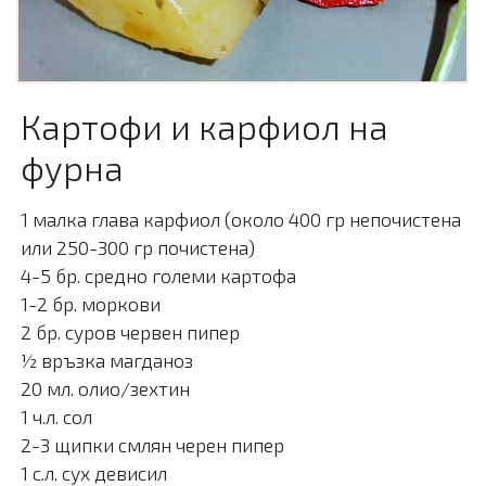
Картофи и карфиол на
фурна
1 малка глава карфиол (около 400 гр непочистена
или 250-300 гр почистена)
4-5 бр. средно големи картофа
1-2 бр. моркови
2 бр. суров червен пипер
½ връзка магданоз
20 мл. олио/зехтин
1 ч.л. сол
2-3 щипки смлян черен пипер
1 с.л. сух девисил