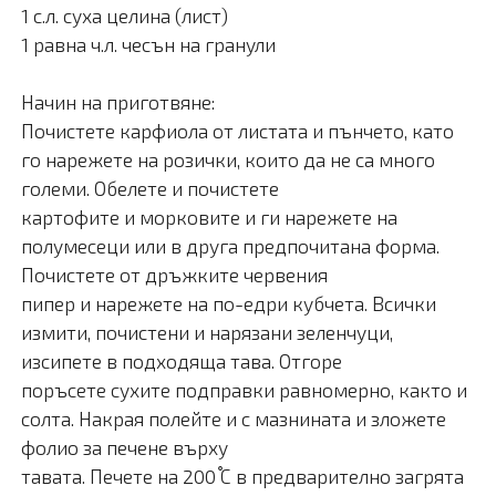
1 с.л. суха целина (лист)
1 равна ч.л. чесън на гранули
Начин на приготвяне:
Почистете карфиола от листата и пънчето, като
го нарежете на розички, които да не са много
големи. Обелете и почистете
картофите и морковите и ги нарежете на
полумесеци или в друга предпочитана форма.
Почистете от дръжките червения
пипер и нарежете на по-едри кубчета. Всички
измити, почистени и нарязани зеленчуци,
изсипете в подходяща тава. Отгоре
поръсете сухите подправки равномерно, както и
солта. Накрая полейте и с мазнината и зложете
фолио за печене върху
тавата. Печете на 200 ֯С в предварително загрята