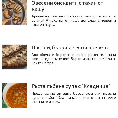
Овесени бисквити с тахан от
кашу
Ароматни овесени бисквити, които се топят в
устата! А таханът от кашу допълва с нежен и
плътен вкус...
Постни, бързи и лесни крекери
Ако обичате бързите и лесни рецепти, значи
сме на едно мнение! Бързи и лесни крекери, с
които не тря...
Гъста гъбена супа с "Кладница"
Представяме ви една бърза, лесна и чудесна
супа с гъби "Кладница", с която да сгреете
есенните и зим...