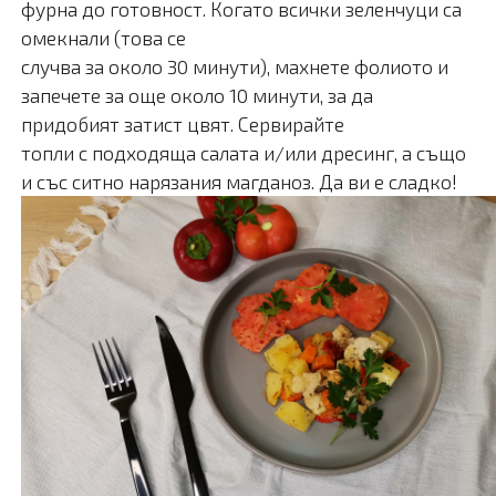
фурна до готовност. Когато всички зеленчуци са
омекнали (това се
случва за около 30 минути), махнете фолиото и
запечете за още около 10 минути, за да
придобият затист цвят. Сервирайте
топли с подходяща салата и/или дресинг, а също
и със ситно нарязания магданоз. Да ви е сладко!