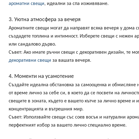
ароматни свещи
, идеални за спа изживяване.
3. Уютна атмосфера за вечеря
Ароматните свещи могат да направят всяка вечеря у дома с
създадете топлина и интимност. Изберете свещи с нежен ар
или сандалово дърво.
Съвет:
Ако имате ръчни свещи с декоративен дизайн, те мога
декоративни свещи
за вашата вечеря.
4. Моменти на усамотение
Създайте идеална обстановка за самооценка и обмисляне н
от време лично за себе си, в което да се посвети на личнос
свещите в зоната, където е вашето кътче за лично време и
концентрацията и вътрешния мир.
Съвет:
Използвайте свещи със соев восък и натурални аром
перфектният избор за вашето лично специално време.