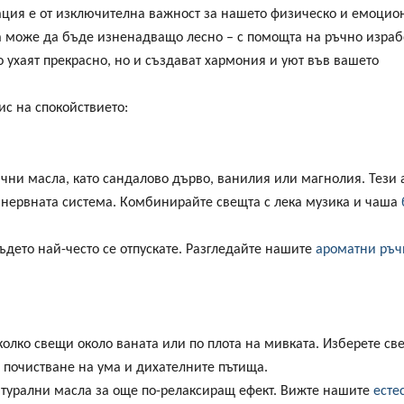
ция е от изключителна важност за нашето физическо и емоцио
а може да бъде изненадващо лесно – с помощта на ръчно изра
 ухаят прекрасно, но и създават хармония и уют във вашето
ис на спокойствието:
ични масла, като сандалово дърво, ванилия или магнолия. Тези
у нервната система. Комбинирайте свещта с лека музика и чаша
ъдето най-често се отпускате. Разгледайте нашите
ароматни ръч
колко свещи около ваната или по плота на мивката. Изберете св
 почистване на ума и дихателните пътища.
атурални масла за още по-релаксиращ ефект. Вижте нашите
есте