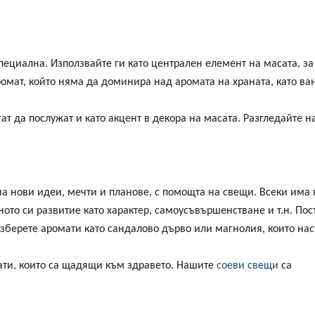
пециална. Използвайте ги като централен елемент на масата, за
омат, който няма да доминира над аромата на храната, като ва
т да послужат и като акцент в декора на масата. Разгледайте 
а нови идеи, мечти и планове, с помощта на свещи. Всеки има
тното си развитие като характер, самоусъвършенстване и т.н. Пос
 изберете аромати като сандалово дърво или магнолия, които на
ати, които са щадящи към здравето. Нашите
соеви свещи
са