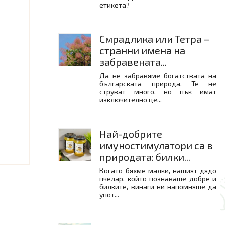
етикета?
Смрадлика или Тетра –
странни имена на
забравената...
Да не забравяме богатствата на
българската природа. Те не
струват много, но пък имат
изключително це...
Най-добрите
имуностимулатори са в
природата: билки...
Когато бяхме малки, нашият дядо
пчелар, който познаваше добре и
билките, винаги ни напомняше да
упот...