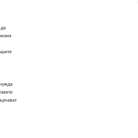
 да
нилия
нашите
 нужда
тавете
сърчават