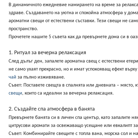
В динамичното ежедневие намирането на време за релакса
здраве. Създаването на уютна и спокойна атмосфера у дом
ароматни свещи от естествени съставки. Тези свещи не само
пространство.
Прочетете нашите 5 съвета как да превърнете дома си в оаз
1. Ритуал за вечерна релаксация
След дълъг ден, запалете ароматна свещ с естествени етер
не само ухаят прекрасно, но и имат успокояващ ефект върх
чай
за пълно изживяване.
Съвет:
Поставете свещта в спалнята или дневната – място, к
свещи
, които са идеални за вечерна релаксация.
2. Създайте спа атмосфера в банята
Превърнете банята си в личен спа център, като запалите ня
цитрусови аромати за освежаващо усещане или евкалипт за
Съвет:
Комбинирайте свещите с топла вана, морска сол и н