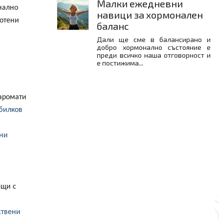
Малки ежедневни
нално
навици за хормонален
ботени
баланс
Дали ще сме в балансирано и
добро хормонално състояние е
преди всичко наша отговорност и
е постижима...
 аромати
билков
ни
ещи с
ствени