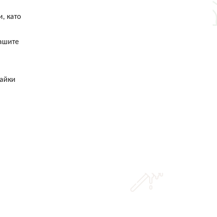
, като
нашите
райки