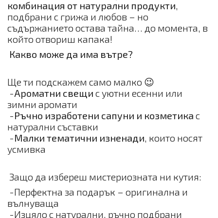
комбинация от натурални продукти
,
подбрани с грижа и любов – но
съдържанието остава тайна… до момента, в
който отвориш капака!
Какво може да има вътре?
Ще ти подскажем само малко 😉
-
Ароматни свещи
с уютни есенни или
зимни аромати
-
Ръчно изработени сапуни и козметика
с
натурални съставки
-
Малки тематични изненади
, които носят
усмивка
Защо да избереш мистериозната ни кутия:
-Перфектна за подарък – оригинална и
вълнуваща
-Изцяло с натурални, ръчно подбрани