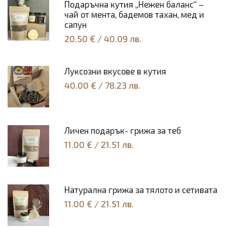
Подаръчна кутия „Нежен баланс“ –
чай от мента, бадемов тахан, мед и
сапун
20.50 €
/
40.09 лв.
Луксозни вкусове в кутия
40.00 €
/
78.23 лв.
Личен подарък- грижа за теб
11.00 €
/
21.51 лв.
Натурална грижа за тялото и сетивата
11.00 €
/
21.51 лв.