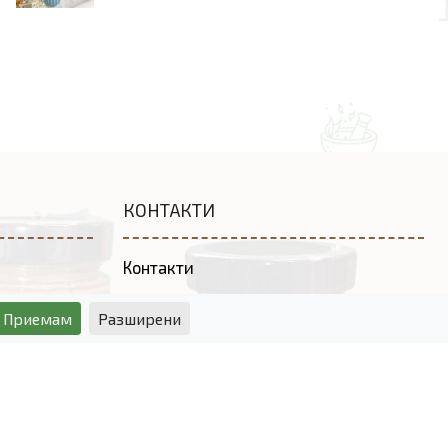
КОНТАКТИ
Контакти
Политика за поверителност
Приемам
Разширени
Условия за ползване
Социални мрежи: