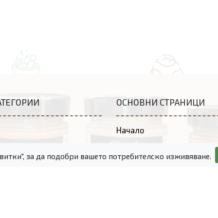
АТЕГОРИИ
ОСНОВНИ СТРАНИЦИ
Начало
д
Всички продукти
квитки", за да подобри вашето потребителско изживяване.
Промоционални артикули
Козметика
Най-поръчвани
ботени свещи
кутии