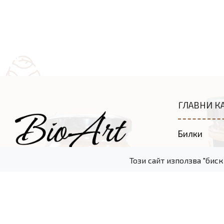
ГЛАВНИ К
Билки
Пчелен ме
Този сайт използва "бис
Тахани
Натурална 
Ръчно изра
Подаръчни 