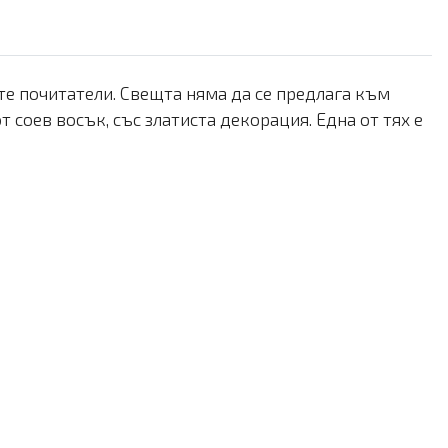
те почитатели. Свещта няма да се предлага към
 соев восък, със златиста декорация. Една от тях е