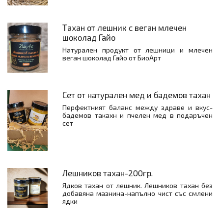
Тахан от лешник с веган млечен
шоколад Гайо
Натурален продукт от лешници и млечен
веган шоколад Гайо от БиоАрт
Сет от натурален мед и бадемов тахан
Перфектният баланс между здраве и вкус-
бадемов такахн и пчелен мед в подаръчен
сет
Лешников тахан-200гр.
Ядков тахан от лешник. Лешников тахан без
добавяна мазнина-напълно чист със смлени
ядки