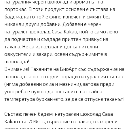
натуралния черен шоколад и ароматът на
портокал. В този продукт основен е състава на
бадема, като той е фино изпечен и смлян, без
никакви други добавки. Добавен е черен
натурален шоколад Casa Kakau, който само леко
да подчертае и създаде приятен привкус на
тахана. Не са използвани допълнителни
овкусители и захари, освен съдържимите в
шоколада!
Внимание! Таханите на БиоАрт със съдържание на
шоколад са по-твърди, поради натуралния състав
(няма добавени олиа и мазнини), затова преди
употреба е нужно да поставите на стайна
температура бурканчето, за да се отпусне таханът!
Състав: печен бадем, натурален шоколад Casa
Kakau със 70% съдържание на какао, озахарени
портокалови корички, тръстикова нерафинирана