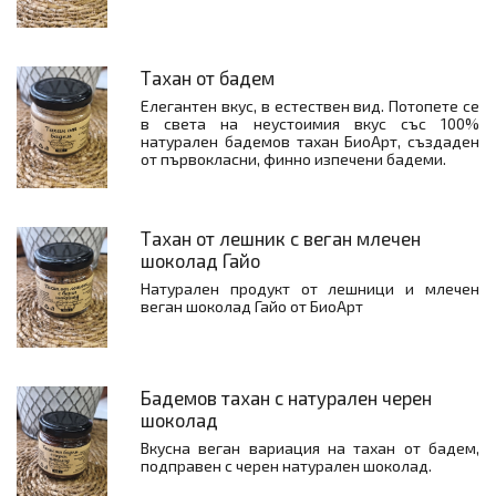
Тахан от бадем
Елегантен вкус, в естествен вид. Потопете се
в света на неустоимия вкус със 100%
натурален бадемов тахан БиоАрт, създаден
от първокласни, финно изпечени бадеми.
Тахан от лешник с веган млечен
шоколад Гайо
Натурален продукт от лешници и млечен
веган шоколад Гайо от БиоАрт
Бадемов тахан с натурален черен
шоколад
Вкусна веган вариация на тахан от бадем,
подправен с черен натурален шоколад.