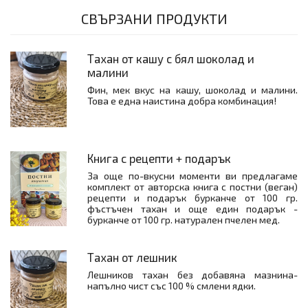
СВЪРЗАНИ ПРОДУКТИ
Тахан от кашу с бял шоколад и
малини
Фин, мек вкус на кашу, шоколад и малини.
Това е една наистина добра комбинация!
Книга с рецепти + подарък
За още по-вкусни моменти ви предлагаме
комплект от авторска книга с постни (веган)
рецепти и подарък бурканче от 100 гр.
фъстъчен тахан и още един подарък -
бурканче от 100 гр. натурален пчелен мед.
Тахан от лешник
Лешников тахан без добавяна мазнина-
напълно чист със 100 % смлени ядки.