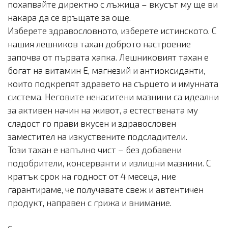
похапвайте директно с лъжица – вкусът му ще ви
накара да се връщате за още.
Изберете здравословното, изберете истинското. С
нашия лешников тахан доброто настроение
започва от първата хапка. Лешниковият тахан е
богат на витамин Е, магнезий и антиоксиданти,
които подкрепят здравето на сърцето и имунната
система. Неговите ненаситени мазнини са идеални
за активен начин на живот, а естествената му
сладост го прави вкусен и здравословен
заместител на изкуствените подсладители.
Този тахан е напълно чист – без добавени
подобрители, консерванти и излишни мазнини. С
кратък срок на годност от 4 месеца, ние
гарантираме, че получавате свеж и автентичен
продукт, направен с грижа и внимание.