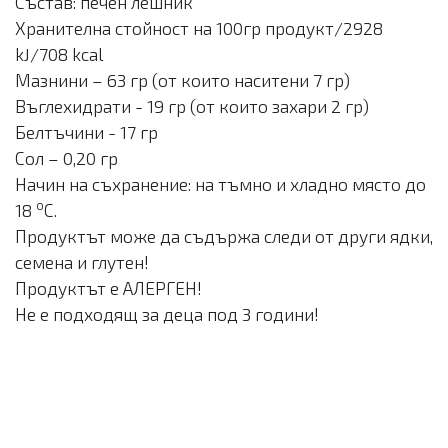
Състав: печен лешник
Хранителна стойност на 100гр продукт/2928
kJ/708 kcal
Мазнини – 63 гр (от които наситени 7 гр)
Въглехидрати - 19 гр (от които захари 2 гр)
Белтъчини - 17 гр
Сол – 0,20 гр
Начин на съхранение: на тъмно и хладно място до
о
18
С.
Продуктът може да съдържа следи от други ядки,
семена и глутен!
Продуктът е АЛЕРГЕН!
Не е подходящ за деца под 3 години!