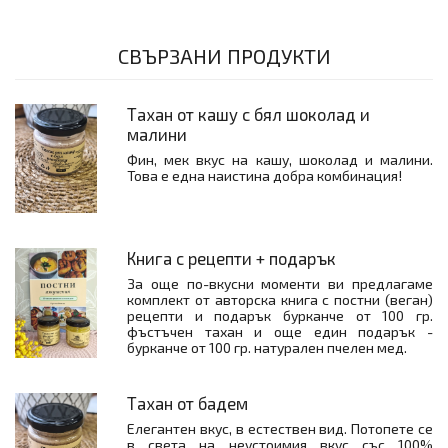
СВЪРЗАНИ ПРОДУКТИ
Тахан от кашу с бял шоколад и
малини
Фин, мек вкус на кашу, шоколад и малини.
Това е една наистина добра комбинация!
Книга с рецепти + подарък
За още по-вкусни моменти ви предлагаме
комплект от авторска книга с постни (веган)
рецепти и подарък бурканче от 100 гр.
фъстъчен тахан и още един подарък -
бурканче от 100 гр. натурален пчелен мед.
Тахан от бадем
Елегантен вкус, в естествен вид. Потопете се
в света на неустоимия вкус със 100%