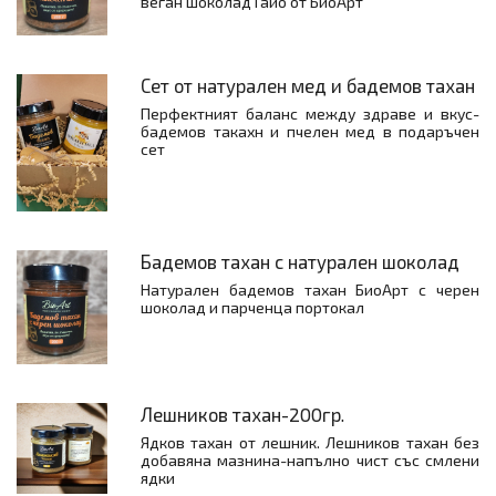
веган шоколад Гайо от БиоАрт
Сет от натурален мед и бадемов тахан
Перфектният баланс между здраве и вкус-
бадемов такахн и пчелен мед в подаръчен
сет
Бадемов тахан с натурален шоколад
Натурален бадемов тахан БиоАрт с черен
шоколад и парченца портокал
Лешников тахан-200гр.
Ядков тахан от лешник. Лешников тахан без
добавяна мазнина-напълно чист със смлени
ядки