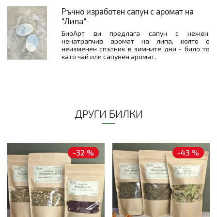
Ръчно изработен сапун с аромат на
"Липа"
БиоАрт ви предлага сапун с нежен,
ненатрапчив аромат на липа, която е
неизменен спътник в зимните дни - било то
като чай или сапунен аромат.
ДРУГИ БИЛКИ
-32 %
-43 %