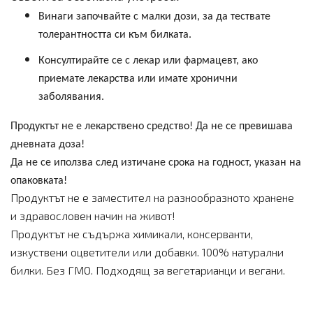
Винаги започвайте с малки дози, за да тествате
толерантността си към билката.
Консултирайте се с лекар или фармацевт, ако
приемате лекарства или имате хронични
заболявания.
Продуктът не е лекарствено средство! Да не се превишава
дневната доза!
Да не се иползва след изтичане срока на годност, указан на
опаковката!
Продуктът не е заместител на разнообразното хранене
и здравословен начин на живот!
Продуктът не съдържа химикали, консерванти,
изкуствени оцветители или добавки. 100% натурални
билки. Без ГМО. Подходящ за вегетарианци и вегани.