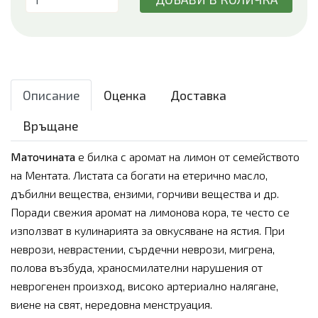
Описание
Оценка
Доставка
Връщане
Маточината
е билка с аромат на лимон от семейството
на Ментата. Листата са богати на етерично масло,
дъбилни вещества, ензими, горчиви вещества и др.
Поради свежия аромат на лимонова кора, те често се
използват в кулинарията за овкусяване на ястия. При
неврози, неврастении, сърдечни неврози, мигрена,
полова възбуда, храносмилателни нарушения от
неврогенен произход, високо артериално налягане,
виене на свят, нередовна менструация.