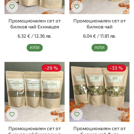
Промоционален сет от
Промоционален сет от
билков чай Ехинацея
билков чай
6.32 €
/
12.36 лв.
6.04 €
/
11.81 лв.
КУПИ
КУПИ
-29 %
-33 %
Промоционален сет от
Промоционален сет от