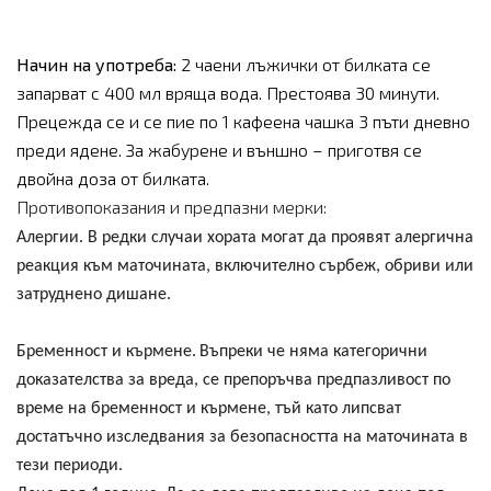
Начин на употреба:
2 чаени лъжички от билката се
запарват с 400 мл вряща вода. Престоява 30 минути.
Прецежда се и се пие по 1 кафеена чашка 3 пъти дневно
преди ядене. За жабурене и външно – приготвя се
двойна доза от билката.
Противопоказания и предпазни мерки:
Алергии.
В редки случаи хората могат да проявят алергична
реакция към маточината, включително сърбеж, обриви или
затруднено дишане.
Бременност и кърмене.
Въпреки че няма категорични
доказателства за вреда, се препоръчва предпазливост по
време на бременност и кърмене, тъй като липсват
достатъчно изследвания за безопасността на маточината в
тези периоди.