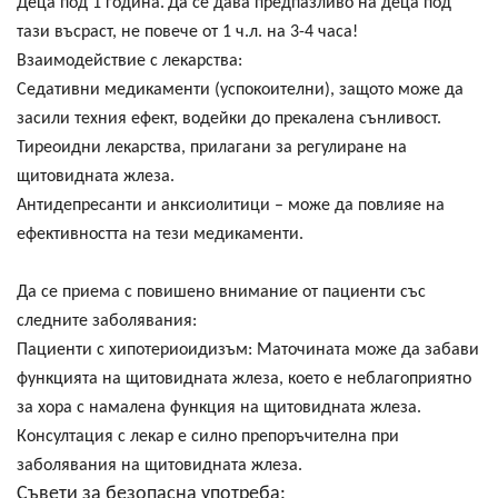
Деца под 1 година.
Да се дава предпазливо на деца под
тази въсраст, не повече от 1 ч.л. на 3-4 часа!
Взаимодействие с лекарства:
Седативни медикаменти
(успокоителни), защото може да
засили техния ефект, водейки до прекалена сънливост.
Тиреоидни лекарства
, прилагани за регулиране на
щитовидната жлеза.
Антидепресанти и анксиолитици
– може да повлияе на
ефективността на тези медикаменти.
Да се приема с повишено внимание от пациенти със
следните заболявания:
Пациенти с хипотериоидизъм:
Маточината може да забави
функцията на щитовидната жлеза, което е неблагоприятно
за хора с намалена функция на щитовидната жлеза.
Консултация с лекар е силно препоръчителна при
заболявания на щитовидната жлеза.
Съвети за безопасна употреба: