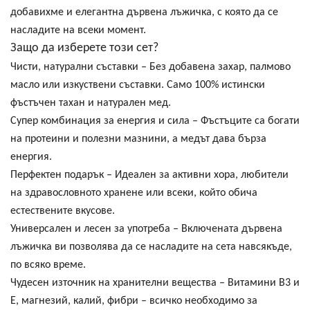
добавихме и
елегантна дървена лъжичка
, с която да се
насладите на всеки момент.
Защо да изберете този сет?
Чисти, натурални съставки
– Без добавена захар, палмово
масло или изкуствени съставки. Само
100% истински
фъстъчен тахан и натурален мед
.
Супер комбинация за енергия и сила
– Фъстъците са богати
на
протеини и полезни мазнини
, а медът дава
бърза
енергия
.
Перфектен подарък
– Идеален за активни хора, любители
на здравословното хранене или всеки, който обича
естествените вкусове
.
Универсален и лесен за употреба
– Включената
дървена
лъжичка
ви позволява да се насладите на сета навсякъде,
по всяко време.
Чудесен източник на хранителни вещества
–
Витамини B3 и
E, магнезий, калий, фибри
– всичко необходимо за