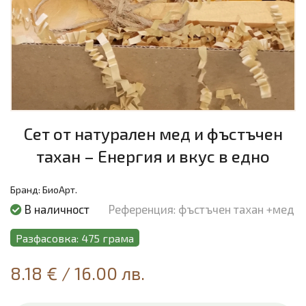
Сет от натурален мед и фъстъчен
тахан – Енергия и вкус в едно
Бранд:
БиоАрт.
В наличност
Референция: фъстъчен тахан +мед
Разфасовка: 475 грама
8.18 €
/
16.00 лв.