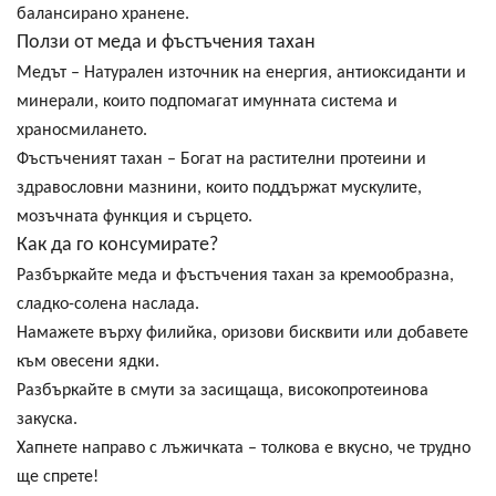
балансирано хранене.
Ползи от меда и фъстъчения тахан
Медът
– Натурален източник на енергия, антиоксиданти и
минерали, които подпомагат имунната система и
храносмилането.
Фъстъченият тахан
– Богат на растителни протеини и
здравословни мазнини, които
поддържат мускулите,
мозъчната функция и сърцето
.
Как да го консумирате?
Разбъркайте меда и фъстъчения тахан за
кремообразна,
сладко-солена наслада
.
Намажете върху филийка, оризови бисквити или добавете
към овесени ядки.
Разбъркайте в смути за
засищаща, високопротеинова
закуска
.
Хапнете направо с лъжичката –
толкова е вкусно, че трудно
ще спрете!