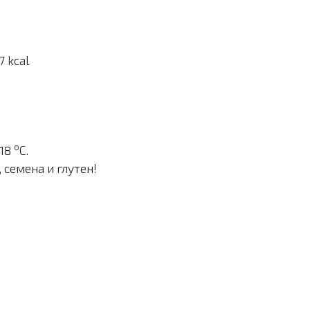
 kcal
о
 18
С.
семена и глутен!