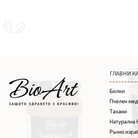
ГЛАВНИ К
Билки
Пчелен ме
Тахани
Натурална 
Ръчно изра