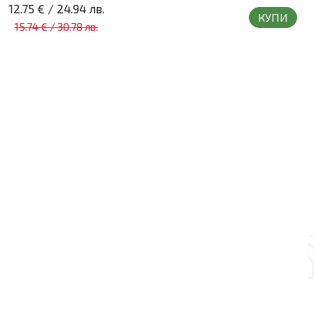
12.75 €
/
24.94 лв.
КУПИ
15.74 €
/
30.78 лв.