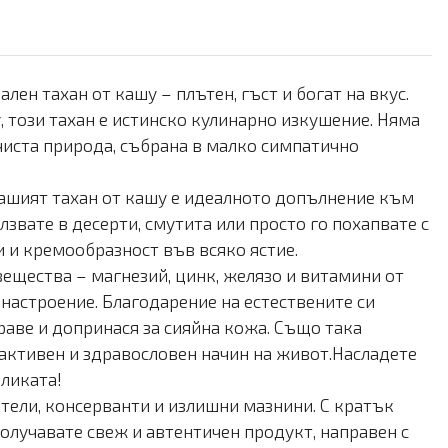
лен тахан от кашу – плътен, гъст и богат на вкус.
 този тахан е истинско кулинарно изкушение. Няма
чиста природа, събрана в малко симпатично
 нашият тахан от кашу е идеалното допълнение към
звате в десерти, смутита или просто го похапвате с
и и кремообразност във всяко ястие.
вещества – магнезий, цинк, желязо и витамини от
 настроение. Благодарение на естествените си
аве и допринася за сияйна кожа. Също така
 активен и здравословен начин на живот.Насладете
зликата!
ители, консерванти и излишни мазнини. С кратък
 получавате свеж и автентичен продукт, направен с