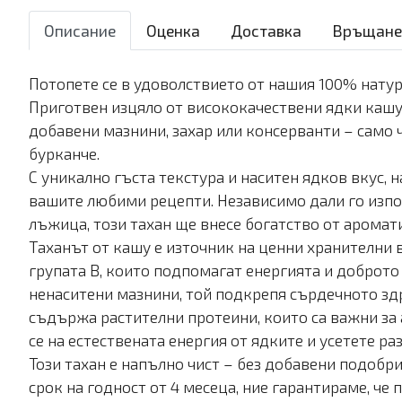
Описание
Оценка
Доставка
Връщане
Потопете се в удоволствието от нашия 100% натура
Приготвен изцяло от висококачествени ядки кашу,
добавени мазнини, захар или консерванти – само 
бурканче.
С уникално гъста текстура и наситен ядков вкус,
вашите любими рецепти. Независимо дали го изпол
лъжица, този тахан ще внесе богатство от аромат
Таханът от кашу е източник на ценни хранителни 
групата В, които подпомагат енергията и доброто
ненаситени мазнини, той подкрепя сърдечното здр
съдържа растителни протеини, които са важни за
се на естествената енергия от ядките и усетете ра
Този тахан е напълно чист – без добавени подобр
срок на годност от 4 месеца, ние гарантираме, че