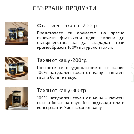
СВЪРЗАНИ ПРОДУКТИ
Фъстъчен тахан от 200гр.
Представете си ароматът на прясно
изпечени фъстъчени ядки, смлени до
съвършенство, за да създадат този
кремообразен, 100% натурален тахан.
Тахан от кашу-200гр.
Потопете се в удоволствието от нашия
100% натурален тахан от кашу – плътен,
гъст и богат на вкус.
Тахан от кашу-360гр.
100% натурален тахан от кашу – плътен,
гъст и богат на вкус, без подсладители и
консерванти. Чист тахан от кашу