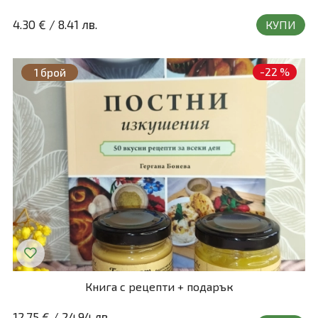
4.30 €
/
8.41 лв.
КУПИ
-22 %
1 брой
Книга с рецепти + подарък
12.75 €
/
24.94 лв.