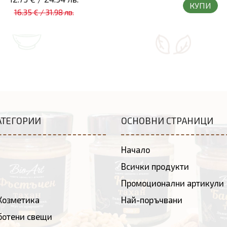
КУПИ
16.35 €
/
31.98 лв.
АТЕГОРИИ
ОСНОВНИ СТРАНИЦИ
Начало
д
Всички продукти
Промоционални артикули
Козметика
Най-поръчвани
ботени свещи