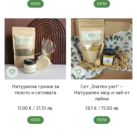
КУПИ
КУПИ
Натурална грижа за
Сет „Златен уют“ –
тялото и сетивата
Натурален мед и чай от
лайка
11.00 €
/
21.51 лв.
7.67 €
/
15.00 лв.
КУПИ
КУПИ